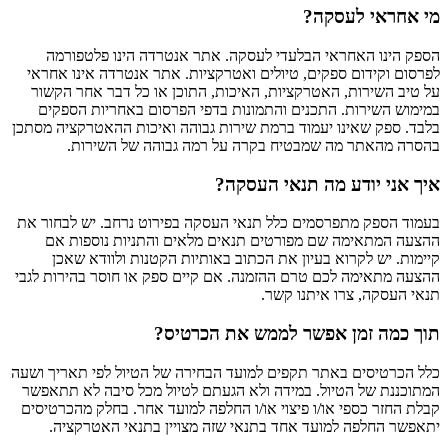
מי אחראי לעסקה?
הספק הינו האחראי הבלעדי לעסקה. אתר אנטרדה הינו פלטפורמה
לפרסום וקידום ספקים, טיולים ואטרקציות. אתר אנטרדה אינו אחראי
על טיב השירות, האטרקציות, האיכות, התוכן או כל דבר אחר הקשור
במימוש השירות. התכנים והתמונות בדפי הפרסום באחריות הספקים
בלבד. ספק שאינו יעמוד ברמת שירות גבוהה ואיכות ההאטרקציה מסתכן
בהסרה מהאתר מה שמבטיח בקרה על רמה גבוהה של השירות.
איך אני יודע מה תנאי העסקה?
בעמוד הספק מתפרסמים כלל תנאי העסקה בפירוט נרחב. יש לבחור את
ההצעה המתאימה שם מפורטים תנאים מלאים והתניות נוספות אם
קיימות. יש לקרוא בעיון את הכתוב באותיות הקטנות ולוודא שאכן
ההצעה מתאימה לכם טרם ההזמנה. אם קיים ספק או חוסר בהירות לגבי
תנאי העסקה, צרו איתנו קשר.
תוך כמה זמן אפשר לממש את הכרטיס?
כלל הכרטיסים באתר תקפים למועד הבחירה של הטיול לפי תאריך ושעה
המתוכננת של הטיול. במידה ולא הגעתם לטיול מכל סיבה לא תתאפשר
קבלת החזר כספי או/ו פיצוי או/ו החלפה למועד אחר. בחלק מהכרטיסים
יתאפשר החלפה למועד אחד בתנאי שזה מצויין בתנאי האטרקציה.