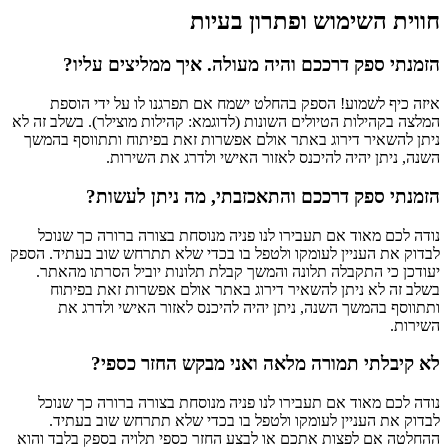
חווית השימוש ופתרון בעיות
הזמנתי ספק דרככם והיה מעולה. איך ממליצים עליו?
איזה כיף לשמוע! הספק בהחלט ישמח אם תפרגנו לו על ידי הוספת
המלצה בקהילות הטיולים השונות (לדוגמא: קהילות מוצילר). בשלב זה לא
ניתן להשאיר דירוג באתר אולם אפשרות זאת בפיתוח ותתווסף בהמשך
השנה, ניתן יהיה להיכנס לאזור האישי ולדרג את השירות.
הזמנתי ספק דרככם והתאכזבתי, מה ניתן לעשות?
נודה לכם מאוד אם תעבירו לנו פניה מנוסחת בצורה ברורה כך שנוכל
לבדוק את העניין לעומקו ולטפל בו בכדי שלא תתרחש שוב בעתיד. הספק
יעודכן כי התקבלה תלונה והמשך קבלת תלונות יוביל הסרתו מהאתר.
בשלב זה לא ניתן להשאיר דירוג באתר אולם אפשרות זאת בפיתוח
ותתווסף בהמשך השנה, ניתן יהיה להיכנס לאזור האישי ולדרג את
השירות.
לא קיבלתי תמורה מלאה ואני מבקש החזר כספי?
נודה לכם מאוד אם תעבירו לנו פניה מנוסחת בצורה ברורה כך שנוכל
לבדוק את העניין לעומקו ולטפל בו בכדי שלא תתרחש שוב בעתיד.
ההחלטה אם לפצות אתכם או לבצע החזר כספי תלויה בספק בלבד והוא