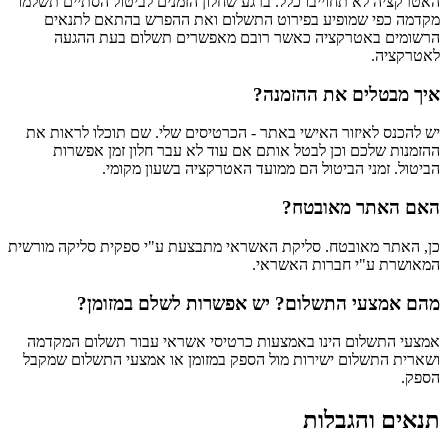
האטרקציה לא תחוייבו כלל. ברגע שחלון הזמנים לביטול הסתיים תשלמו
מקדמה כפי שמופיע בפירוט התשלום ואת ההפרש בהתאם לתנאים
הרשומים באטרקציה כאשר רובם מאפשרים תשלום בעת ההגעה
לאטרקציה.
איך מבטלים את ההזמנה?
יש להכנס לאיזור האישי באתר - הכרטיסים שלי. שם תוכלו לראות את
ההזמנות שלכם וכן לבטל אותם אם עוד לא עבר חלון זמן אפשרות
הביטול. זמני הביטול הם ממועד האטרקציה בשעון מקומי.
האם האתר מאובטח?
כן, האתר מאובטח. סליקת האשראי מתבצעת ע"י ספקית סליקה מורשית
המאושרת ע"י חברות האשראי.
מהם אמצעי התשלום? יש אפשרות לשלם במזומן?
אמצעי התשלום הינו באמצעות כרטיסי אשראי עבור תשלום המקדמה
ושארית התשלום ישירות מול הספק במזומן או אמצעי התשלום שמקבל
הספק.
תנאים והגבלות