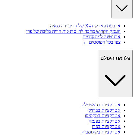
ארבעת פארקי ה-X של הריביירה מאיה
העמק הקדוש מחכה לך: סדנאות חוויה בליבה של פרו
ארגנטינה למתקדמים
צפו בכל הפוסטים ←
גלו את העולם
אטרקציות ב
גואטמלה
אטרקציות ב
ברזיל
אטרקציות ב
מקסיקו
אטרקציות ב
פנמה
אטרקציות ב
פרו
אטרקציות ב
קולומביה