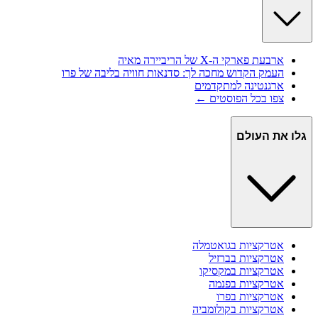
ארבעת פארקי ה-X של הריביירה מאיה
העמק הקדוש מחכה לך: סדנאות חוויה בליבה של פרו
ארגנטינה למתקדמים
צפו בכל הפוסטים ←
גלו את העולם
אטרקציות ב
גואטמלה
אטרקציות ב
ברזיל
אטרקציות ב
מקסיקו
אטרקציות ב
פנמה
אטרקציות ב
פרו
אטרקציות ב
קולומביה