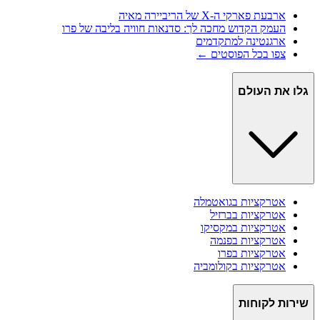
ארבעת פארקי ה-X של הריביירה מאיה
העמק הקדוש מחכה לך: סדנאות חוויה בליבה של פרו
ארגנטינה למתקדמים
צפו בכל הפוסטים ←
גלו את העולם
אטרקציות ב
גואטמלה
אטרקציות ב
ברזיל
אטרקציות ב
מקסיקו
אטרקציות ב
פנמה
אטרקציות ב
פרו
אטרקציות ב
קולומביה
שירות לקוחות