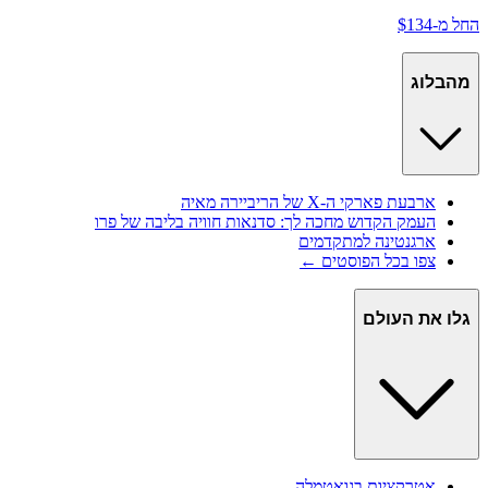
החל מ-$134
מהבלוג
ארבעת פארקי ה-X של הריביירה מאיה
העמק הקדוש מחכה לך: סדנאות חוויה בליבה של פרו
ארגנטינה למתקדמים
צפו בכל הפוסטים ←
גלו את העולם
אטרקציות ב
גואטמלה