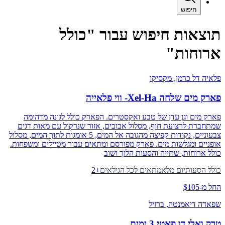
חיפוש
תוצאות חיפוש עבור
"
כולל
ארוחות
"
פלאיה דל כרמן
, מקסיקו
פארק מים שלחה Xel-Ha- ווי פלאייה
פארק מים וגן עדן של טבע ואקסטרים. הפארק כולל לגונה מדהימה
שמתחברת לרצועת חוף, מסלול אבובים, אזור שנרקול עם מאות דגים
צבעוניים, נקודות קפיצה מהגובה אל המים, 5 אומגות לתוך המים, מסלול
אופניים ומגלשות מים. פארק מפורסם ומתאים עבור מטיילים ומשפחות.
כולל ארוחות, שתייה והסעות הלוך ושוב
כולל הסעות
יום מלא
מתאים לכל הגילאים
+
2
החל מ-$105
שפאדה דיאמנטה
, ברזיל
טרק ואלי דו פאטי 3 ימים