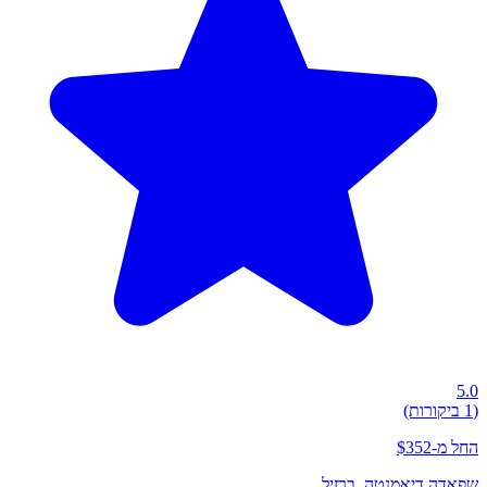
5.0
(1 ביקורות)
החל מ-$352
שפאדה דיאמנטה
, ברזיל