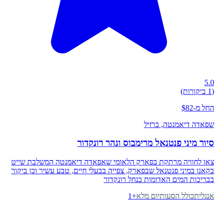
5.0
(1 ביקורות)
החל מ-$82
שפאדה דיאמנטה
, ברזיל
סיור מיני פנטנאל מרימבוס ונהר רונקדור
צאו לחוויה מרתקת בפארק הלאומי שאפאדה דיאמנטה המשלבת שייט
בקאנו במיני פנטנאל שבפארק, צפייה בבעלי חיים, טבע עשיר וכן ביקור
בבריכות המים האדומות בנחל רונקדור
אנגלית
כולל הסעות
יום מלא
+
1