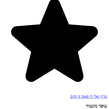
טרק ואלי דו פאטי 3 ימים
עופר מזנטור