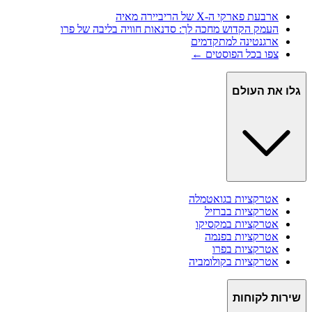
ארבעת פארקי ה-X של הריביירה מאיה
העמק הקדוש מחכה לך: סדנאות חוויה בליבה של פרו
ארגנטינה למתקדמים
צפו בכל הפוסטים ←
גלו את העולם
אטרקציות ב
גואטמלה
אטרקציות ב
ברזיל
אטרקציות ב
מקסיקו
אטרקציות ב
פנמה
אטרקציות ב
פרו
אטרקציות ב
קולומביה
שירות לקוחות