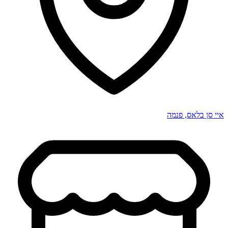
איי סן בלאס
,
פנמה