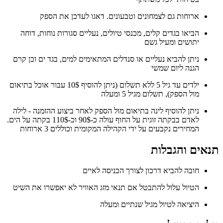
ארוחות גם לצמחונים וטבעונים. דאגו לעדכן את הספק
הביאו בגדים קלים, מכנסי טיולים, נעליים סגורות נוחות, דוחה
יתושים ומעיל גשם
ניתן להביא נעליים או סנדלים המתאימים למים, בגד ים וכן קרם
הגנה ליום שמשי
ילדים עד גיל 5 ללא תשלום (ניתן להוסיף 10$ עבור אוכל בתיאום
מול הספק), תשלום מגיל 5 ומעלה
ניתן להוסיף לינה בתיאום מול הספק לאחר ביצוע ההזמנה - לילה
לאדם בבקתה זוגית על החוף עולה כ-90$ וכ-110$ בקתה על הים.
המחירים נקבעים על ידי הקהילה המקומית וכוללים 3 ארוחות
תנאים והגבלות
חובה להביא דרכון לצורך הכניסה לאיים
הטיול עלול להתבטל אם תנאי מזג האוויר לא יאפשרו את השיט
היציאה לטיול מגיל שנתיים ומעלה